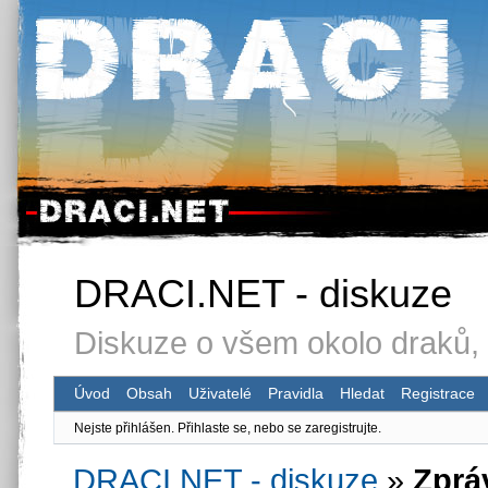
DRACI.NET - diskuze
Diskuze o všem okolo draků, 
Úvod
Obsah
Uživatelé
Pravidla
Hledat
Registrace
Nejste přihlášen.
Přihlaste se, nebo se zaregistrujte.
DRACI.NET - diskuze
»
Zprá