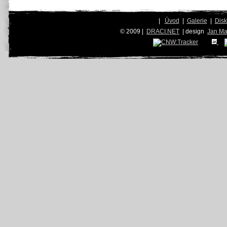
|
Úvod
|
Galerie
|
Dis
© 2009 |
DRACI.NET
| design
Jan Ma