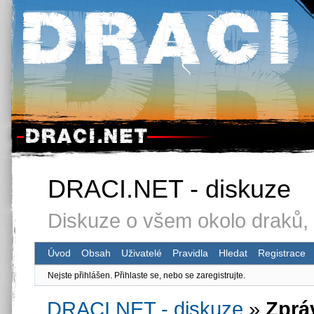
DRACI.NET - diskuze
Diskuze o všem okolo draků, 
Úvod
Obsah
Uživatelé
Pravidla
Hledat
Registrace
Nejste přihlášen.
Přihlaste se, nebo se zaregistrujte.
DRACI.NET - diskuze
»
Zprá