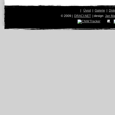
|
Úvod
|
Galerie
|
Dis
© 2009 |
DRACI.NET
| design
Jan Ma