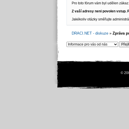
Pro toto fórum vám byl udělen zákaz.
Z vaší adresy neni povolen vstup. P
Jakékoliv otázky směřujte administr
DRACI.NET - diskuze
»
Zpráva p
© 20