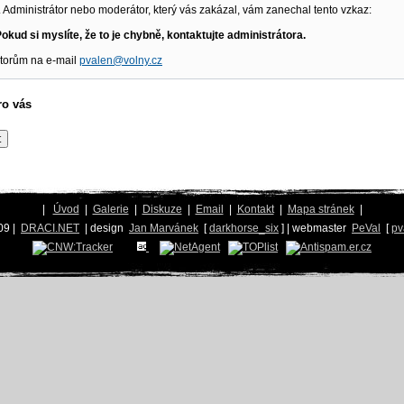
 Administrátor nebo moderátor, který vás zakázal, vám zanechal tento vzkaz:
okud si myslíte, že to je chybně, kontaktujte administrátora.
átorům na e-mail
pvalen@volny.cz
ro vás
|
Úvod
|
Galerie
|
Diskuze
|
Email
|
Kontakt
|
Mapa stránek
|
09 |
DRACI.NET
| design
Jan Marvánek
[
darkhorse_six
] | webmaster
PeVal
[
pv