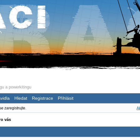
gu a powerkitingu
vidla
Hledat
Registrace
Přihlásit
se zaregistrujte.
Ak
ro vás