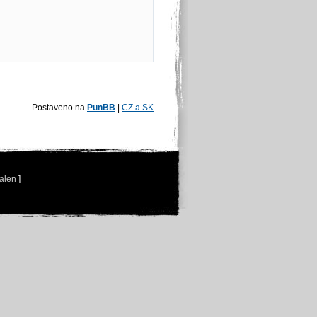
Postaveno na
PunBB
|
CZ a SK
alen
]