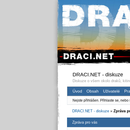
DRACI.NET - diskuze
Diskuze o všem okolo draků, kitin
Úvod
Obsah
Uživatelé
Pra
Nejste přihlášen.
Přihlaste se, nebo 
DRACI.NET - diskuze
»
Zpráva p
Zpráva pro vás