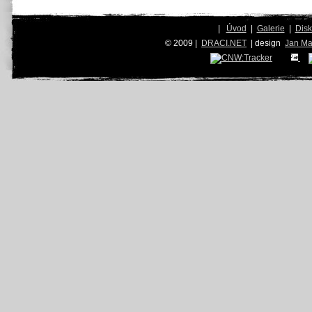
|
Úvod
|
Galerie
|
Dis
© 2009 |
DRACI.NET
| design
Jan Ma