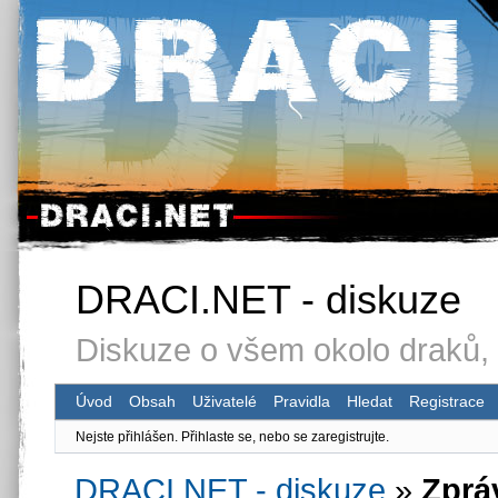
DRACI.NET - diskuze
Diskuze o všem okolo draků, 
Úvod
Obsah
Uživatelé
Pravidla
Hledat
Registrace
Nejste přihlášen.
Přihlaste se, nebo se zaregistrujte.
DRACI.NET - diskuze
»
Zprá