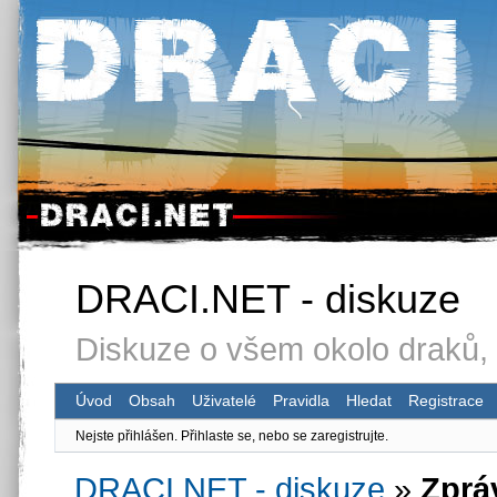
DRACI.NET - diskuze
Diskuze o všem okolo draků, 
Úvod
Obsah
Uživatelé
Pravidla
Hledat
Registrace
Nejste přihlášen.
Přihlaste se, nebo se zaregistrujte.
DRACI.NET - diskuze
»
Zprá