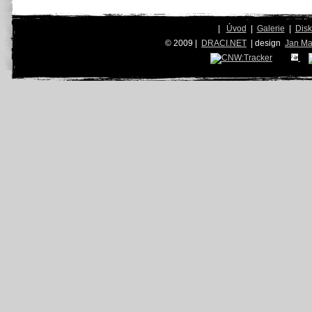
|
Úvod
|
Galerie
|
Dis
© 2009 |
DRACI.NET
| design
Jan Ma