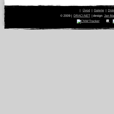
|
Úvod
|
Galerie
|
Dis
© 2009 |
DRACI.NET
| design
Jan Ma