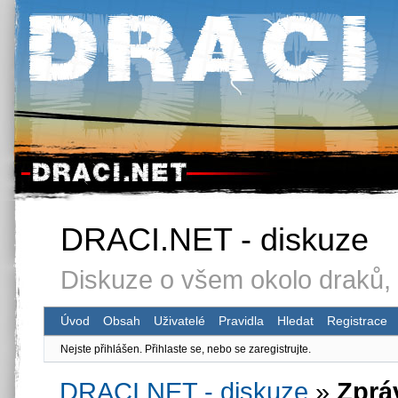
DRACI.NET - diskuze
Diskuze o všem okolo draků, 
Úvod
Obsah
Uživatelé
Pravidla
Hledat
Registrace
Nejste přihlášen.
Přihlaste se, nebo se zaregistrujte.
DRACI.NET - diskuze
»
Zprá