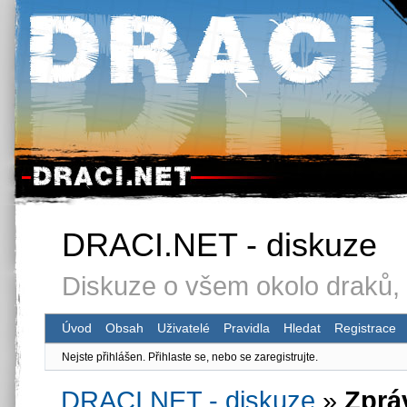
DRACI.NET - diskuze
Diskuze o všem okolo draků, 
Úvod
Obsah
Uživatelé
Pravidla
Hledat
Registrace
Nejste přihlášen.
Přihlaste se, nebo se zaregistrujte.
DRACI.NET - diskuze
»
Zprá