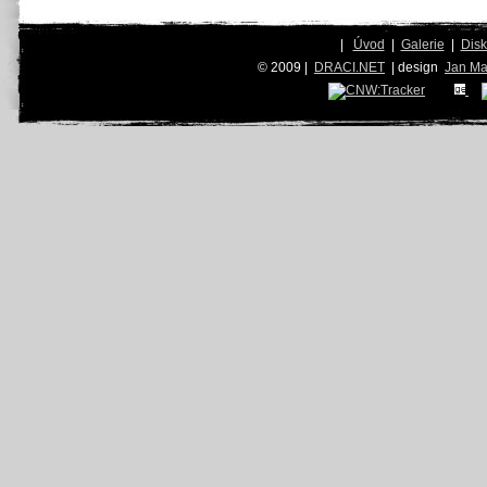
|
Úvod
|
Galerie
|
Dis
© 2009 |
DRACI.NET
| design
Jan Ma