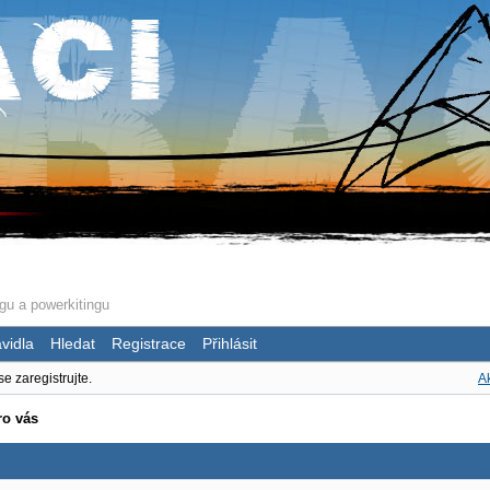
gu a powerkitingu
vidla
Hledat
Registrace
Přihlásit
se zaregistrujte.
Ak
ro vás