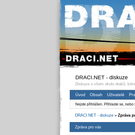
DRACI.NET - diskuze
Diskuze o všem okolo draků, kitin
Úvod
Obsah
Uživatelé
Pra
Nejste přihlášen.
Přihlaste se, nebo 
DRACI.NET - diskuze
»
Zpráva p
Zpráva pro vás