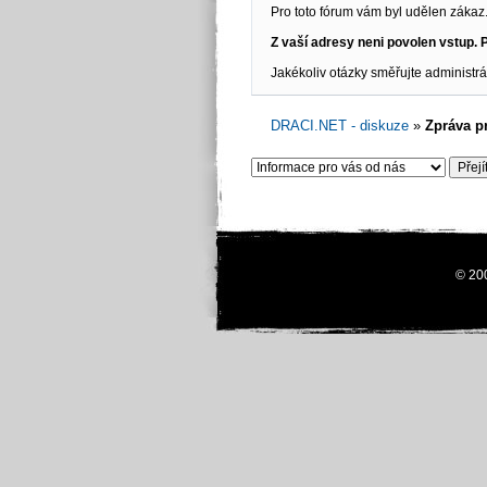
Pro toto fórum vám byl udělen zákaz.
Z vaší adresy neni povolen vstup. P
Jakékoliv otázky směřujte administr
DRACI.NET - diskuze
»
Zpráva p
© 20