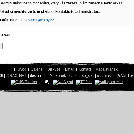
 Administrátor nebo moderátor, který vás zakázal, vám zanechal tento vzkaz:
okud si myslíte, že to je chybně, kontaktujte administrátora.
átorům na e-mail
pvalen@volny.cz
ro vás
|
Úvod
|
Galerie
|
Diskuze
|
Email
|
Kontakt
|
Mapa stránek
|
09 |
DRACI.NET
| design
Jan Marvánek
[
darkhorse_six
] | webmaster
PeVal
[
pv