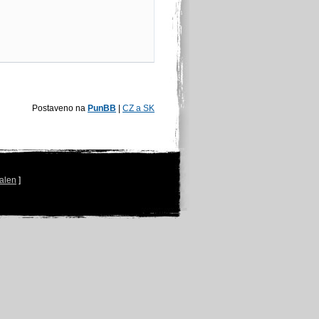
Postaveno na
PunBB
|
CZ a SK
alen
]