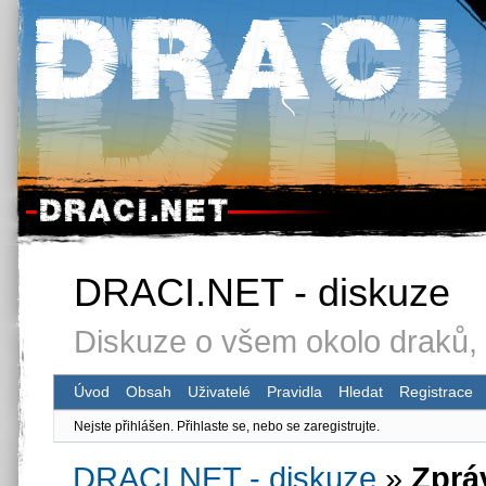
DRACI.NET - diskuze
Diskuze o všem okolo draků, 
Úvod
Obsah
Uživatelé
Pravidla
Hledat
Registrace
Nejste přihlášen.
Přihlaste se, nebo se zaregistrujte.
DRACI.NET - diskuze
»
Zprá