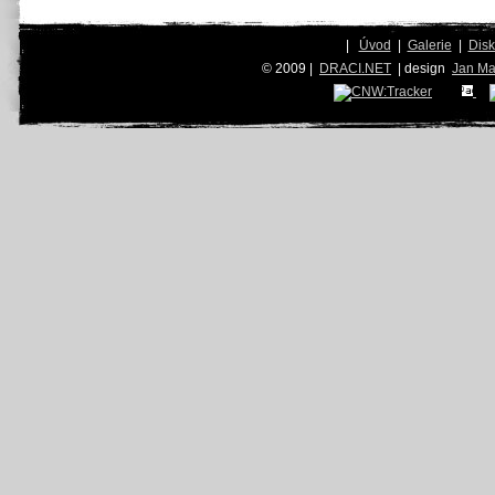
|
Úvod
|
Galerie
|
Dis
© 2009 |
DRACI.NET
| design
Jan Ma