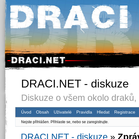
DRACI.NET - diskuze
Diskuze o všem okolo draků, 
Úvod
Obsah
Uživatelé
Pravidla
Hledat
Registrace
Nejste přihlášen.
Přihlaste se, nebo se zaregistrujte.
DRACI.NET - diskuze
»
Zprá