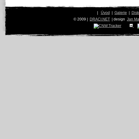
|
Úvod
|
Galerie
|
Dis
© 2009 |
DRACI.NET
| design
Jan Ma