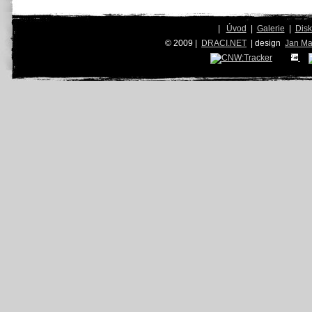
|
Úvod
|
Galerie
|
Dis
© 2009 |
DRACI.NET
| design
Jan Ma