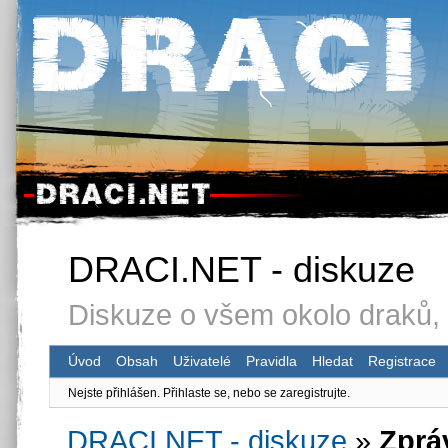
DRACI.NET - diskuze
Diskuze o všem okolo draků, 
Úvod
Obsah
Uživatelé
Pravidla
Hledat
Registrace
Nejste přihlášen.
Přihlaste se, nebo se zaregistrujte.
DRACI.NET - diskuze
»
Zprá