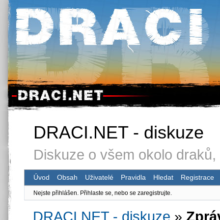
DRACI.NET - diskuze
Diskuze o všem okolo draků, 
Úvod
Obsah
Uživatelé
Pravidla
Hledat
Registrace
Nejste přihlášen.
Přihlaste se, nebo se zaregistrujte.
DRACI.NET - diskuze
»
Zprá