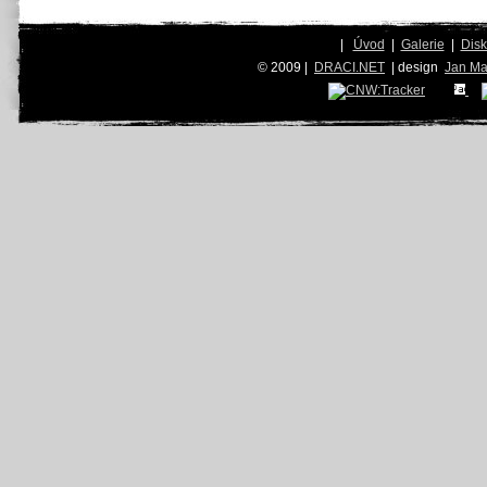
|
Úvod
|
Galerie
|
Dis
© 2009 |
DRACI.NET
| design
Jan Ma